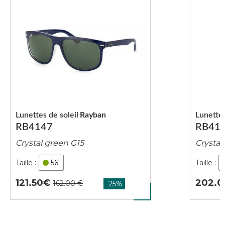
Lunettes de soleil
Rayban
Lunettes
RB4147
RB41
Crystal green G15
Crystal
56
121.50
202.0