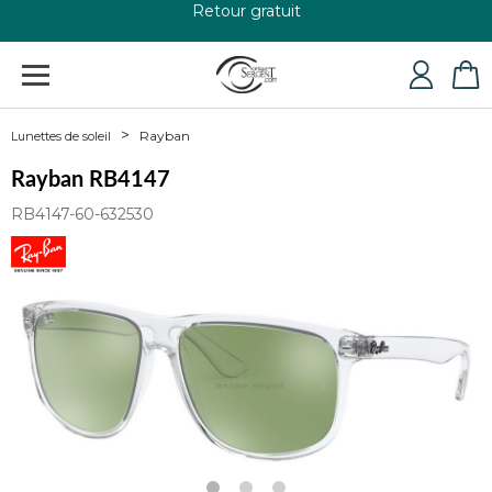
+33 4 79 24 76 84
Rayban
Lunettes de soleil
Rayban RB4147
RB4147-60-632530