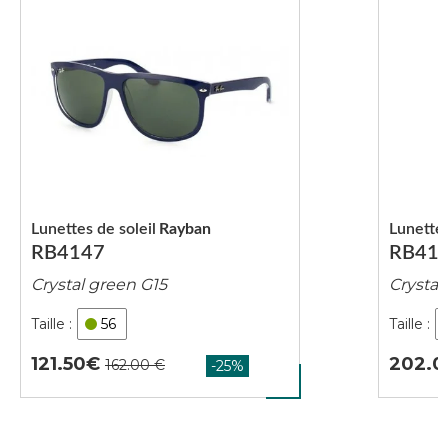
Lunettes de soleil
Rayban
Lunettes
RB4147
RB41
Crystal green G15
Crystal
56
121.50
202.0