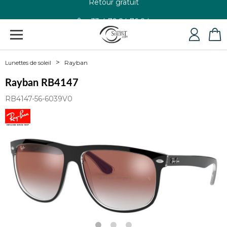
+33 4 79 24 76 84
Rayban
Lunettes de soleil
Rayban RB4147
RB4147-56-6039V0