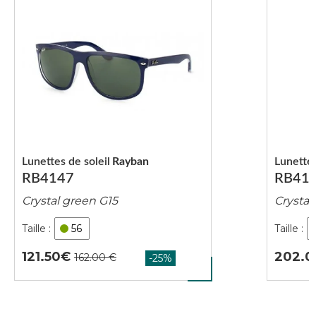
Lunettes de soleil
Rayban
Lunettes
RB4147
RB41
Crystal green G15
Crystal
56
121.50
202.0