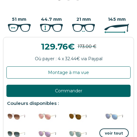
51 mm
44.7 mm
21 mm
145 mm
129.76
Montage à ma vue
Commander