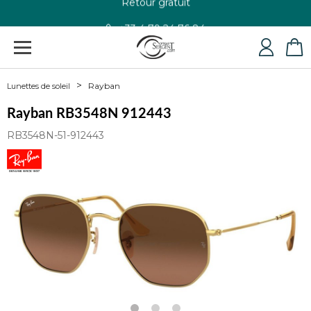
+33 4 79 24 76 84
Rayban
Lunettes de soleil
Rayban RB3548N 912443
RB3548N-51-912443