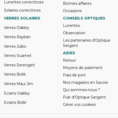
Lunettes correctrices
Bonnes affaires
Solaires correctrices
Occasions
VERRES SOLAIRES
CONSEILS OPTIQUES
Lunettes
Verres Oakley
Observation
Verres Rayban
Les partenaires d'Optique
Sergent
Verres Julbo
AIDES
Verres Vuarnet
Retour
Verres Serengeti
Moyens de paiement
Verres Bollé
Frais de port
Nos magasins en Savoie
Verres Maui Jim
Qui sommes-nous ?
Ecrans Oakley
Pub d'Optique Sergent
Ecrans Bollé
Gérer vos cookies