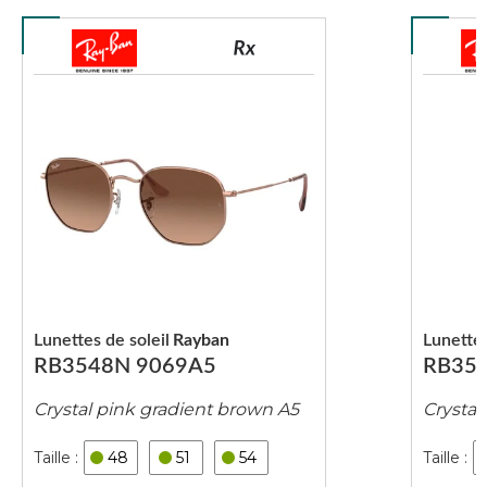
Lunettes de soleil
Rayban
Lunettes
RB3548N 9069A5
RB354
Crystal pink gradient brown A5
Crystal
48
51
54