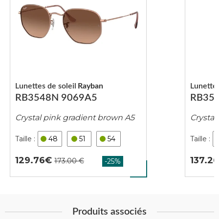
Lunettes de soleil
Rayban
Lunettes
RB3548N 9069A5
RB354
Crystal pink gradient brown A5
Crystal
48
51
54
129.76
137.2
Produits associés