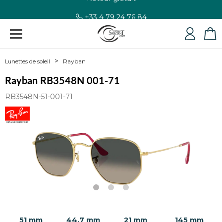
+33 4 79 24 76 84
Rayban
Lunettes de soleil
Rayban RB3548N 001-71
RB3548N-51-001-71
51 mm
44.7 mm
21 mm
145 mm