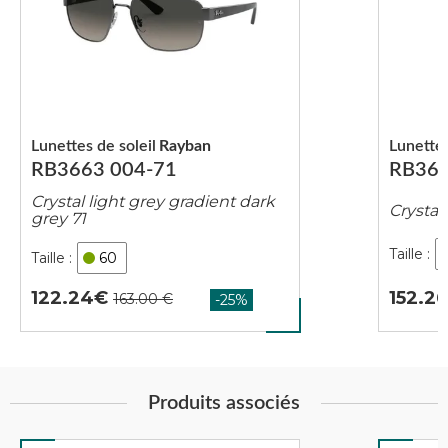
Lunettes de soleil
Rayban
Lunettes
RB3663 004-71
RB366
Crystal light grey gradient dark
Crystal
grey 71
60
152.2
122.24
Produits associés