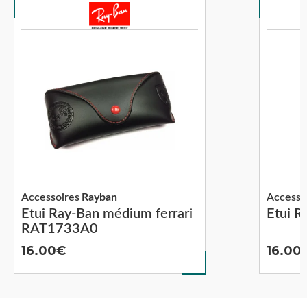
Accessoires
Rayban
Accesso
Etui Ray-Ban médium ferrari
Etui 
RAT1733A0
16.00
16.00