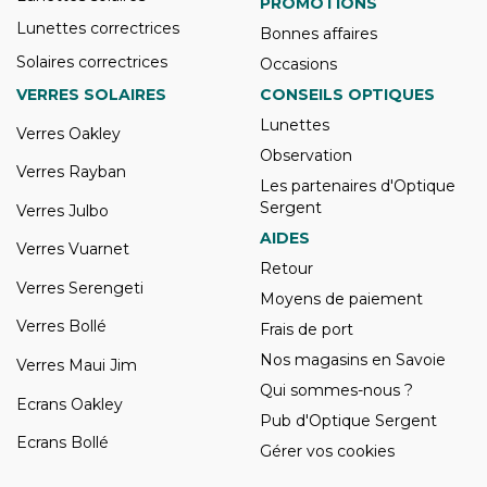
PROMOTIONS
Lunettes correctrices
Bonnes affaires
Solaires correctrices
Occasions
VERRES SOLAIRES
CONSEILS OPTIQUES
Lunettes
Verres Oakley
Observation
Verres Rayban
Les partenaires d'Optique
Sergent
Verres Julbo
AIDES
Verres Vuarnet
Retour
Verres Serengeti
Moyens de paiement
Verres Bollé
Frais de port
Nos magasins en Savoie
Verres Maui Jim
Qui sommes-nous ?
Ecrans Oakley
Pub d'Optique Sergent
Ecrans Bollé
Gérer vos cookies