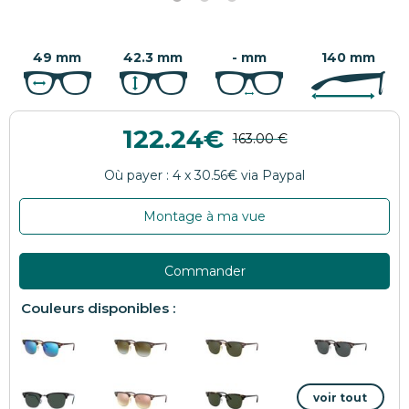
49 mm
42.3 mm
- mm
140 mm
122.24
Montage à ma vue
Commander