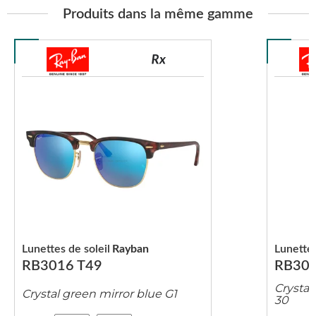
Produits dans la même gamme
Lunettes de soleil
Rayban
Lunettes
RB3016 T49
RB301
Crystal
Crystal green mirror blue G1
30