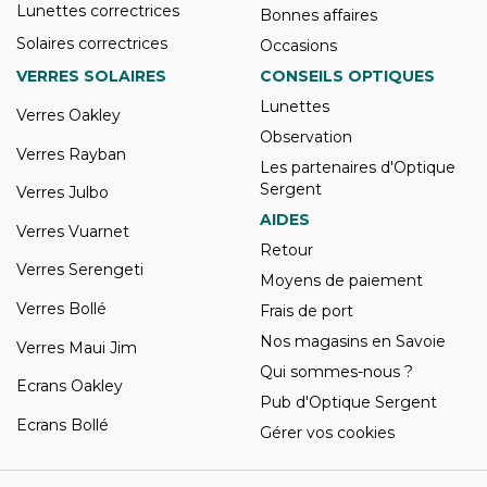
Lunettes correctrices
Bonnes affaires
Solaires correctrices
Occasions
VERRES SOLAIRES
CONSEILS OPTIQUES
Lunettes
Verres Oakley
Observation
Verres Rayban
Les partenaires d'Optique
Sergent
Verres Julbo
AIDES
Verres Vuarnet
Retour
Verres Serengeti
Moyens de paiement
Verres Bollé
Frais de port
Nos magasins en Savoie
Verres Maui Jim
Qui sommes-nous ?
Ecrans Oakley
Pub d'Optique Sergent
Ecrans Bollé
Gérer vos cookies