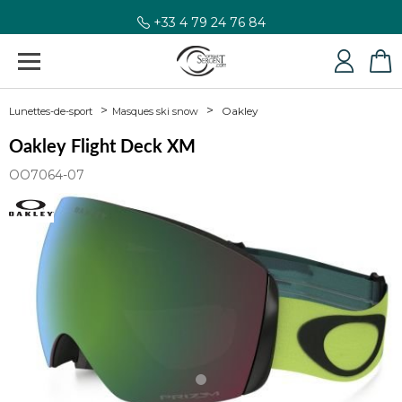
+33 4 79 24 76 84
Oakley
Lunettes-de-sport
Masques ski snow
Oakley Flight Deck XM
OO7064-07