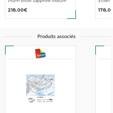
Prizm snow Sapphire Iridium
Ecran 
218.00
178.0
Produits associés