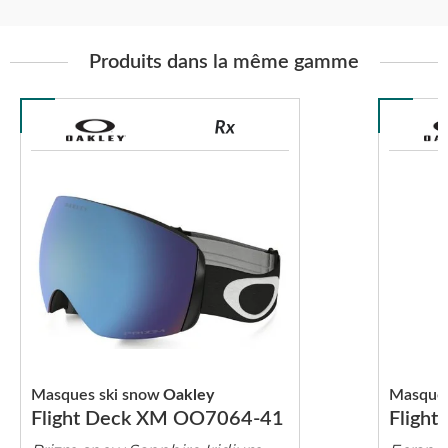
Produits dans la même gamme
Masques ski snow
Oakley
Masques
Flight Deck XM OO7064-41
Fligh