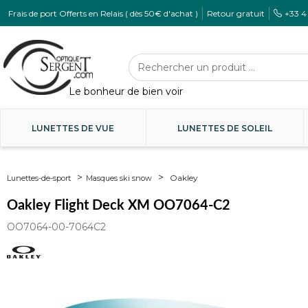
Frais de port Offerts en Relais ( dès 50€ d'achat )
Retour gratuit
+33 4
LUNETTES DE VUE
LUNETTES DE SOLEIL
Oakley
Lunettes-de-sport
Masques ski snow
Oakley Flight Deck XM OO7064-C2
OO7064-00-7064C2