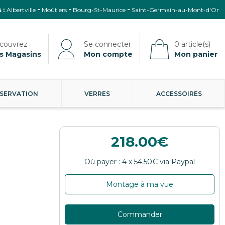
 :
Albertville
Moûtiers
Bourg-St-Maurice
Saint-Germain-au-Mont-d'Or
s Magasins
Mon compte
Mon panier
SERVATION
VERRES
ACCESSOIRES
218.00
Montage à ma vue
Commander