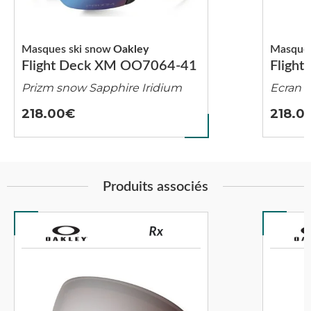
Masques ski snow
Oakley
Masques
Flight Deck XM OO7064-41
Fligh
Prizm snow Sapphire Iridium
Ecran 
218.00
218.0
Produits associés