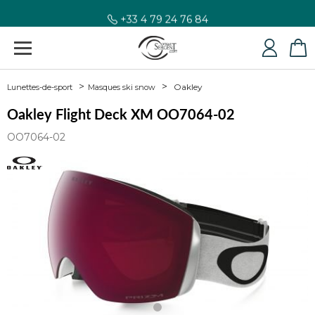
+33 4 79 24 76 84
Oakley
Lunettes-de-sport
Masques ski snow
Oakley Flight Deck XM OO7064-02
OO7064-02