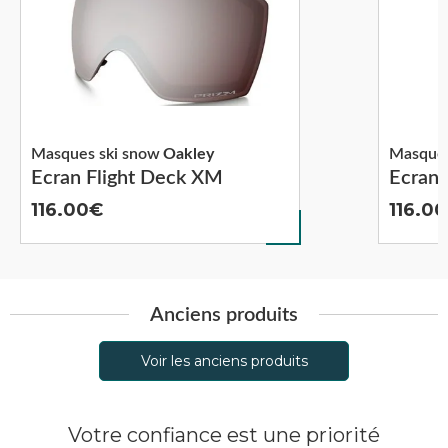
Masques ski snow
Oakley
Masques
Ecran Flight Deck XM
Ecran 
116.00
116.00
Anciens produits
Voir les anciens produits
Votre confiance est une priorité