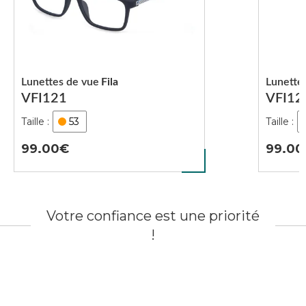
Lunettes de vue
Fila
Lunette
VFI121
VFI12
53
99.00
99.00
Votre confiance est une priorité
!