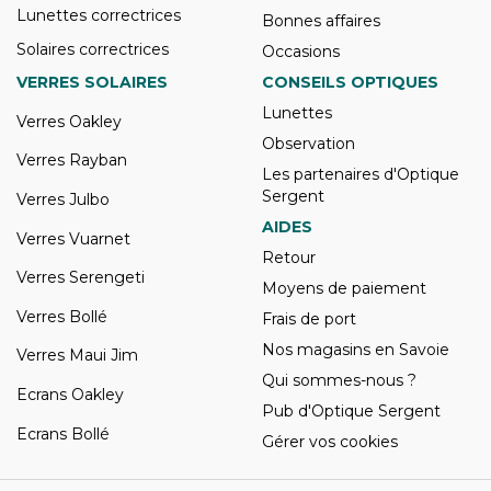
Lunettes correctrices
Bonnes affaires
Solaires correctrices
Occasions
VERRES SOLAIRES
CONSEILS OPTIQUES
Lunettes
Verres Oakley
Observation
Verres Rayban
Les partenaires d'Optique
Sergent
Verres Julbo
AIDES
Verres Vuarnet
Retour
Verres Serengeti
Moyens de paiement
Verres Bollé
Frais de port
Nos magasins en Savoie
Verres Maui Jim
Qui sommes-nous ?
Ecrans Oakley
Pub d'Optique Sergent
Ecrans Bollé
Gérer vos cookies