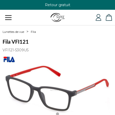
Retour gratuit
+33 4 79 24 76 84
Fila
Lunettes de vue
Fila VFI121
VFI121-5309U5