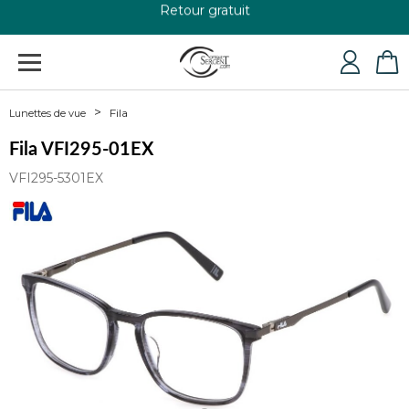
Retour gratuit
+33 4 79 24 76 84
Fila
Lunettes de vue
Fila VFI295-01EX
VFI295-5301EX