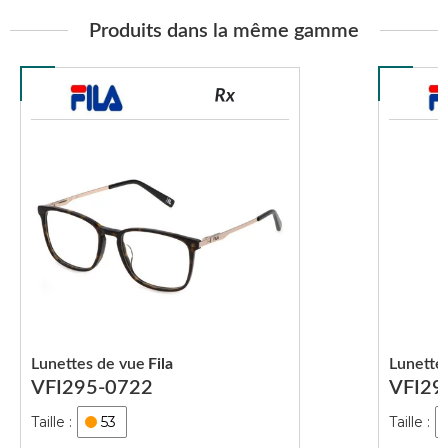
Produits dans la même gamme
Lunettes de vue
Fila
Lunette
VFI295-0722
VFI29
53