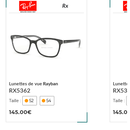
Lunettes de vue
Rayban
Lunette
RX5362
RX53
52
54
145.00
145.0