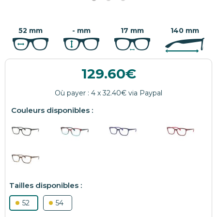
52 mm
- mm
17 mm
140 mm
129.60
52
54