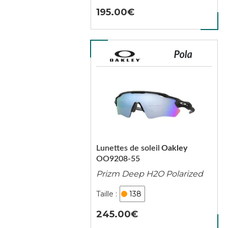
195.00
Lunettes de soleil
Oakley
OO9208-55
Prizm Deep H2O Polarized
138
245.00