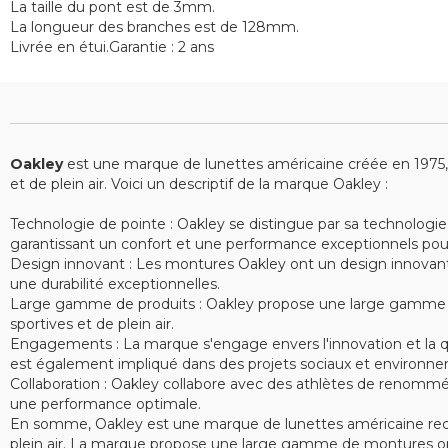
La taille du pont est de 3mm.
La longueur des branches est de 128mm.
Livrée en étui.Garantie : 2 ans
Oakley
est une marque de lunettes américaine créée en 1975, sp
et de plein air. Voici un descriptif de la marque Oakley :
Technologie de pointe : Oakley se distingue par sa technologie
garantissant un confort et une performance exceptionnels pour le
Design innovant : Les montures Oakley ont un design innovant e
une durabilité exceptionnelles.
Large gamme de produits : Oakley propose une large gamme de 
sportives et de plein air.
Engagements : La marque s'engage envers l'innovation et la qu
est également impliqué dans des projets sociaux et environne
Collaboration : Oakley collabore avec des athlètes de renommé
une performance optimale.
En somme, Oakley est une marque de lunettes américaine recon
plein air. La marque propose une large gamme de montures opt