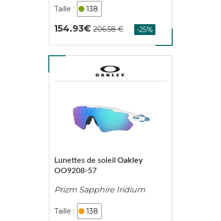
138
154.93
Lunettes de soleil
Oakley
OO9208-57
Prizm Sapphire Iridium
138