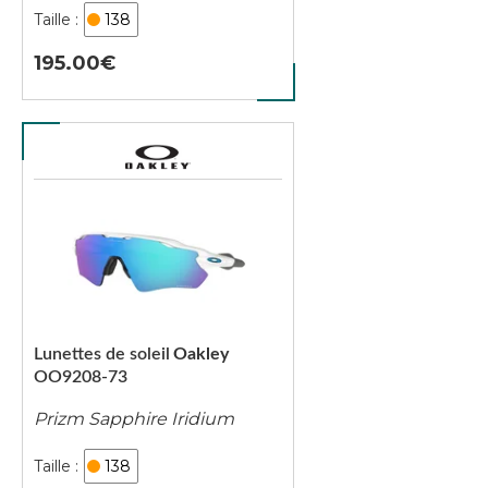
138
195.00
Lunettes de soleil
Oakley
OO9208-73
Prizm Sapphire Iridium
138