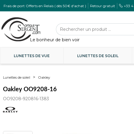
Frais de port Offerts en Relais ( dès 50€ d'achat )
Retour gratuit
+33 4
LUNETTES DE VUE
LUNETTES DE SOLEIL
Oakley
Lunettes de soleil
Oakley OO9208-16
OO9208-920816-1383