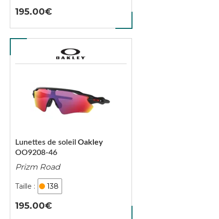
195.00
Lunettes de soleil
Oakley
OO9208-46
Prizm Road
138
195.00