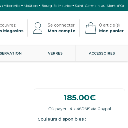
 :
Albertville
Moûtiers
Bourg-St-Maurice
Saint-Germain-au-Mont-d'Or
s Magasins
Mon compte
Mon panier
SERVATION
VERRES
ACCESSOIRES
185.00