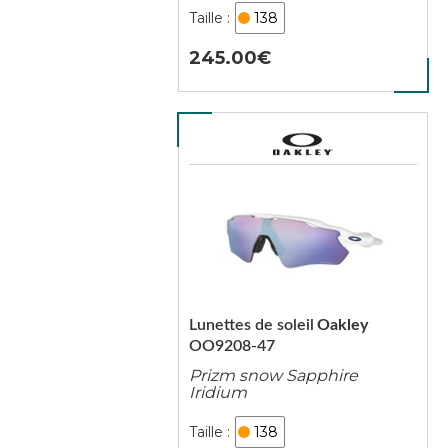
138
245.00
Lunettes de soleil
Oakley
OO9208-47
Prizm snow Sapphire
Iridium
138