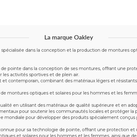
La marque Oakley
écialisée dans la conception et la production de montures optiqu
 de pointe dans la conception de ses montures, offrant une prote
s activités sportives et de plein air.
t contemporain, combinant des matériaux légers et résistants tel
montures optiques et solaires pour les hommes et les femmes, 
alité en utilisant des matériaux de qualité supérieure et en ad
mentaux pour soutenir les communautés locales et protéger la p
e mondiale pour développer des produits spécialement conçus po
nue pour sa technologie de pointe, offrant une protection et u
iques et solaires pour les hommes et les femmes, ainsi que des