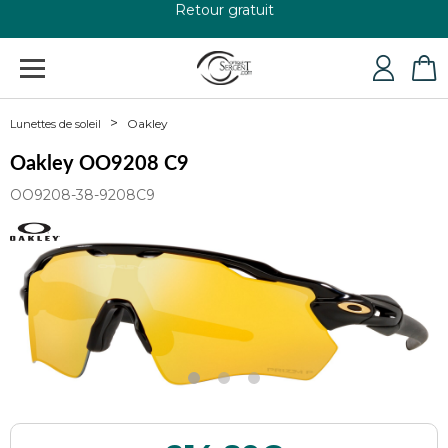
+33 4 79 24 76 84
Oakley
Lunettes de soleil
Oakley OO9208 C9
OO9208-38-9208C9