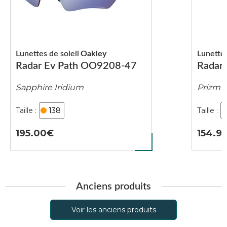
Lunettes de soleil
Oakley
Lunettes
Radar Ev Path OO9208-47
Radar
Sapphire Iridium
Prizm 
138
195.00
154.9
Anciens produits
Voir les anciens produits