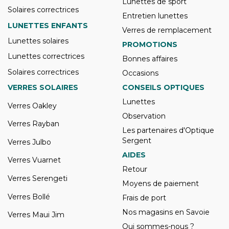
Lunettes de sport
Solaires correctrices
Entretien lunettes
LUNETTES ENFANTS
Verres de remplacement
Lunettes solaires
PROMOTIONS
Lunettes correctrices
Bonnes affaires
Solaires correctrices
Occasions
VERRES SOLAIRES
CONSEILS OPTIQUES
Lunettes
Verres Oakley
Observation
Verres Rayban
Les partenaires d'Optique
Sergent
Verres Julbo
AIDES
Verres Vuarnet
Retour
Verres Serengeti
Moyens de paiement
Verres Bollé
Frais de port
Nos magasins en Savoie
Verres Maui Jim
Qui sommes-nous ?