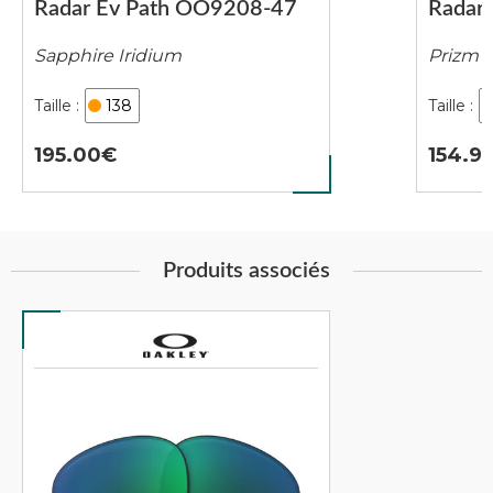
Radar Ev Path OO9208-47
Radar
Sapphire Iridium
Prizm 
138
195.00
154.9
Produits associés