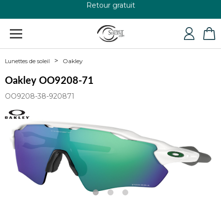
+33 4 79 24 76 84
Oakley
Lunettes de soleil
Oakley OO9208-71
OO9208-38-920871