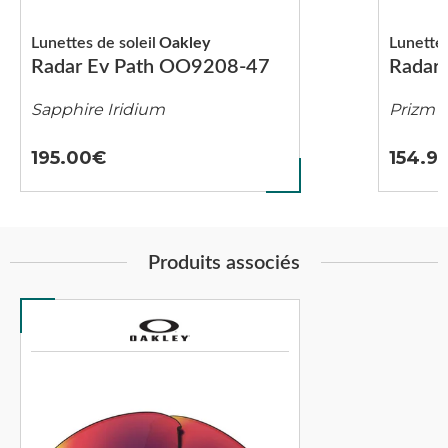
Lunettes de soleil
Oakley
Lunettes
Radar Ev Path OO9208-47
Radar
Sapphire Iridium
Prizm 
195.00
154.9
Produits associés