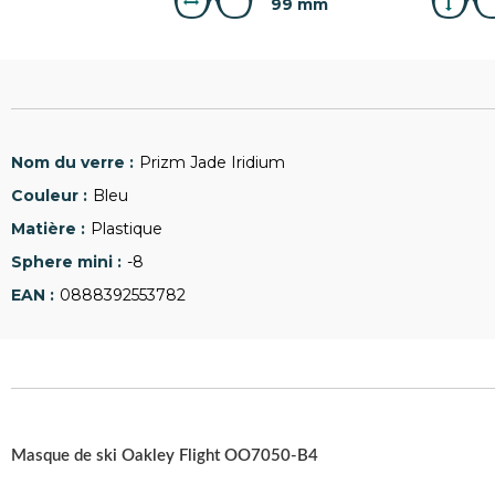
99 mm
Prizm Jade Iridium
Bleu
Plastique
-8
0888392553782
Masque de ski Oakley Flight OO7050-B4