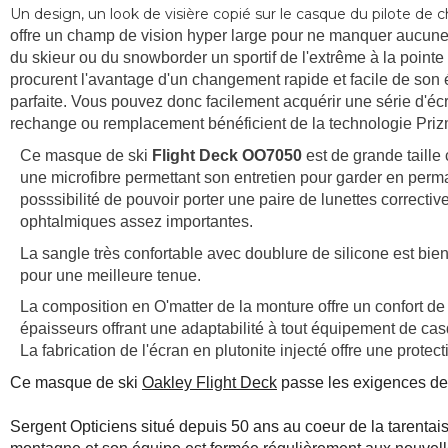
Un design, un look de visière copié sur le casque du pilote de
offre un champ de vision hyper large pour ne manquer aucune c
du skieur ou du snowborder un sportif de l'extrême à la point
procurent l'avantage d'un changement rapide et facile de son éc
parfaite. Vous pouvez donc facilement acquérir une série d'é
rechange ou remplacement bénéficient de la technologie Priz
Ce masque de ski
Flight Deck OO7050
est de grande taille c
une microfibre permettant son entretien pour garder en perm
posssibilité de pouvoir porter une paire de lunettes correctiv
ophtalmiques assez importantes.
La sangle très confortable avec doublure de silicone est bie
pour une meilleure tenue.
La composition en O'matter de la monture offre un confort de 
épaisseurs offrant une adaptabilité à tout équipement de ca
La fabrication de l'écran en plutonite injecté offre une prote
Ce masque de ski
Oakley Flight Deck
passe les exigences de
Sergent Opticiens situé depuis 50 ans au coeur de la tarentais