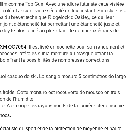
n fIlm comme Top Gun. Avec une allure futuriste cette visière
é et assurer votre sécurité en tout instant. Son style fera
s du brevet technique Ridgelock d'Oakley, ce qui leur
 joint d'étanchéité lui permettant une étanchéité juste et
kley le plus foncé au plus clair. De nombreux écrans de
k XM OO7064
. Il est livré en pochette pour son rangement et
ncoches latérales sur la monture du masque offrant la
ulbo offrant la possibilités de nombreuses corrections
 quel casque de ski. La sangle mesure 5 centimètres de large
ds froids. Cette monture est recouverte de mousse en trois
n de l'humidité.
B et A et coupe les rayons nocifs de la lumière bleue nocive.
hocs.
écialiste du sport et de la protection de moyenne et haute