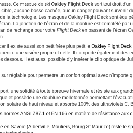
 chasse. Ce masque de ski
Oakley Flight Deck
sort tout droit d'u
ible, aucune bosse cachée, aucun danger pouvant survenir du cot
e de la technologie. Les masques Oakley Flight Deck sont équipé
ran. La jonction de l'écran et de la monture est complété par un
cran de rechange pour votre
Flight Deck
en passant de l'écran Oa
m.
ar il existe aussi son petit frère plus petit le
Oakley Flight Dec
anence une visière propre et nette. Il comporte également des e
es dessous. Il est aussi possible d'y insérer le clip optique de J
n sur réglable pour permettre un confort optimal avec n'importe
port, une solidité à toute épreuve hivernale et résiste aux gran
sque et possède une doublure molletonnée permettant l'évacuatio
ction solaire de haut niveau et absorbe 100% des ultraviolets C, 
s normes ANSI Z87.1 et EN 166 en matière de résistance aux c
e en Savoie (Albertville, Moutiers, Bourg St Maurice) reste le sp