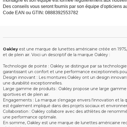
montagne et son équipe est formée régulièrement aux nouvell
Des conseils vous seront fournis par son équipe d'opticiens
Code EAN ou GTIN: 0888392553782
Oakley
est une marque de lunettes américaine créée en 1975, sp
et de plein air. Voici un descriptif de la marque Oakley :
Technologie de pointe : Oakley se distingue par sa technologie
garantissant un confort et une performance exceptionnels pour le
Design innovant : Les montures Oakley ont un design innovant e
une durabilité exceptionnelles.
Large gamme de produits : Oakley propose une large gamme de 
sportives et de plein air.
Engagements : La marque s'engage envers l'innovation et la qu
est également impliqué dans des projets sociaux et environne
Collaboration : Oakley collabore avec des athlètes de renommé
une performance optimale.
En somme, Oakley est une marque de lunettes américaine recon