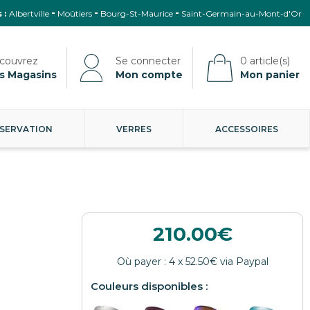
 :
Albertville
Moûtiers
Bourg-St-Maurice
Saint-Germain-au-Mont-d'Or
s Magasins
Mon compte
Mon panier
SERVATION
VERRES
ACCESSOIRES
210.00