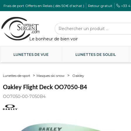
Frais de port Offerts en Relais ( dès 50€ d'achat )
Retour gratuit
+33 4
LUNETTES DE VUE
LUNETTES DE SOLEIL
Oakley
Lunettes-de-sport
Masques ski snow
Oakley Flight Deck OO7050-B4
OO7050-00-7050B4