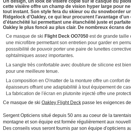
Un design, un look de visière copié sur le casque du pil
cette visière offre un champ de vision hyper large pour 
tout instant. Son style fera du skieur ou du snowborder u
Ridgelock d'Oakley, ce qui leur procurent l'avantage d'un 
d'étanchéité lui permettant une étanchéité juste et parfa
Oakley le plus foncé au plus clair. De nombreux écrans d
Ce masque de ski
Flight Deck OO7050
est de grande taille c
une microfibre permettant son entretien pour garder en perm
posssibilité de pouvoir porter une paire de lunettes correctiv
ophtalmiques assez importantes.
La sangle très confortable avec doublure de silicone est bie
pour une meilleure tenue.
La composition en O'matter de la monture offre un confort de 
épaisseurs offrant une adaptabilité à tout équipement de ca
La fabrication de l'écran en plutonite injecté offre une prote
Ce masque de ski
Oakley Flight Deck
passe les exigences de
Sergent Opticiens situé depuis 50 ans au coeur de la tarentais
montagne et son équipe est formée régulièrement aux nouvell
Des conseils vous seront fournis par son équipe d'opticiens