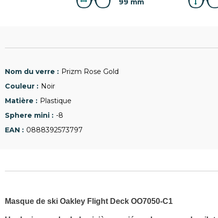
99 mm
Prizm Rose Gold
Noir
Plastique
-8
0888392573797
Masque de ski Oakley Flight Deck OO7050-C1