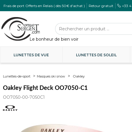
Frais de port Offerts en Relais ( dès 50€ d'achat )
Retour gratuit
+33 4
LUNETTES DE VUE
LUNETTES DE SOLEIL
Oakley
Lunettes-de-sport
Masques ski snow
Oakley Flight Deck OO7050-C1
OO7050-00-7050C1