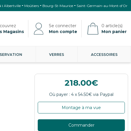
 :
Albertville
Moûtiers
Bourg-St-Maurice
Saint-Germain-au-Mont-d'Or
s Magasins
Mon compte
Mon panier
SERVATION
VERRES
ACCESSOIRES
218.00
Montage à ma vue
Commander