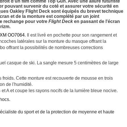
 droit d'un fIlm comme Top Gun. Avec une allure futuriste
 pouvant survenir du coté et assurer votre sécurité en
asques Oakley Flight Deck sont équipés du brevet technique
cran et de la monture est complété par un joint
 de rechange pour votre
Flight Deck
en passant de l'écran
rizm.
k XM OO7064
. Il est livré en pochette pour son rangement et
ncoches latérales sur la monture du masque offrant la
ulbo offrant la possibilités de nombreuses corrections
 quel casque de ski. La sangle mesure 5 centimètres de large
ds froids. Cette monture est recouverte de mousse en trois
n de l'humidité.
B et A et coupe les rayons nocifs de la lumière bleue nocive.
hocs.
écialiste du sport et de la protection de moyenne et haute