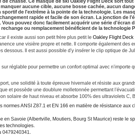
ote de chasse. Ce masque de ski
Oakley Flight Deck
sort tout
ne manquer aucune cible, aucune bosse cachée, aucun danger
n sportif de l'extrême à la pointe de la technologie. Les m
changement rapide et facile de son écran. La jonction de l'é
ite. Vous pouvez donc facilement acquérir une série d'écran
e rechange ou remplacement bénéficient de la technologie P
ar il existe aussi son petit frère plus petit le
Oakley Flight Dec
anence une visière propre et nette. Il comporte également des e
es dessous. Il est aussi possible d'y insérer le clip optique de J
n sur réglable pour permettre un confort optimal avec n'importe
port, une solidité à toute épreuve hivernale et résiste aux gran
sque et possède une doublure molletonnée permettant l'évacuatio
ction solaire de haut niveau et absorbe 100% des ultraviolets C, 
s normes ANSI Z87.1 et EN 166 en matière de résistance aux c
e en Savoie (Albertville, Moutiers, Bourg St Maurice) reste le sp
es technologies.
 au 0479240341.