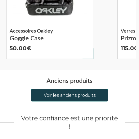
Accessoires
Oakley
Verres s
Goggle Case
Prizm 
50.00
115.00
Anciens produits
Voir les anciens produits
Votre confiance est une priorité
!