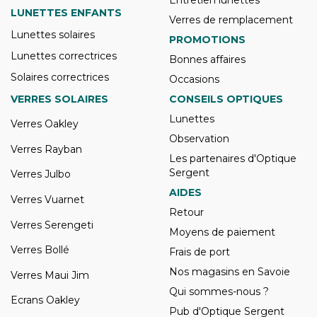
LUNETTES ENFANTS
Verres de remplacement
Lunettes solaires
PROMOTIONS
Lunettes correctrices
Bonnes affaires
Solaires correctrices
Occasions
VERRES SOLAIRES
CONSEILS OPTIQUES
Lunettes
Verres Oakley
Observation
Verres Rayban
Les partenaires d'Optique
Sergent
Verres Julbo
AIDES
Verres Vuarnet
Retour
Verres Serengeti
Moyens de paiement
Verres Bollé
Frais de port
Nos magasins en Savoie
Verres Maui Jim
Qui sommes-nous ?
Ecrans Oakley
Pub d'Optique Sergent