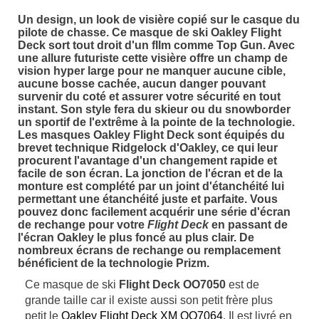
Un design, un look de visière copié sur le casque du
pilote de chasse. Ce masque de ski
Oakley Flight
Deck
sort tout droit d'un fIlm comme Top Gun. Avec
une allure futuriste cette visière offre un champ de
vision hyper large pour ne manquer aucune cible,
aucune bosse cachée, aucun danger pouvant
survenir du coté et assurer votre sécurité en tout
instant. Son style fera du skieur ou du snowborder
un sportif de l'extrême à la pointe de la technologie.
Les masques Oakley Flight Deck sont équipés du
brevet technique Ridgelock d'Oakley, ce qui leur
procurent l'avantage d'un changement rapide et
facile de son écran. La jonction de l'écran et de la
monture est complété par un joint d'étanchéité lui
permettant une étanchéité juste et parfaite. Vous
pouvez donc facilement acquérir une série d'écran
de rechange pour votre
Flight Deck
en passant de
l'écran Oakley le plus foncé au plus clair. De
nombreux écrans de rechange ou remplacement
bénéficient de la technologie Prizm.
Ce masque de ski
Flight Deck OO7050
est de
grande taille car il existe aussi son petit frère plus
petit le
Oakley Flight Deck XM OO7064
. Il est livré en