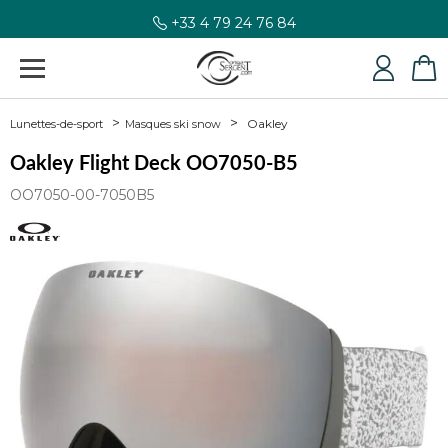
+33 4 79 24 76 84
Oakley
Lunettes-de-sport
Masques ski snow
Oakley Flight Deck OO7050-B5
OO7050-00-7050B5