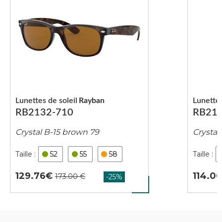
Lunettes de soleil
Rayban
Lunettes
RB2132-710
RB213
Crystal B-15 brown 79
Crystal
52
55
58
129.76
114.0