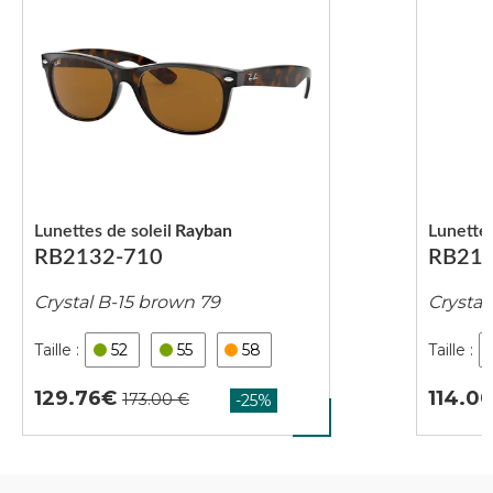
Lunettes de soleil
Rayban
Lunettes
RB2132-710
RB213
Crystal B-15 brown 79
Crystal
52
55
58
129.76
114.0