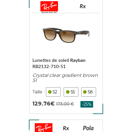
Lunettes de soleil
Rayban
RB2132-710-51
Crystal clear gradient brown
51
52
55
58
129.76