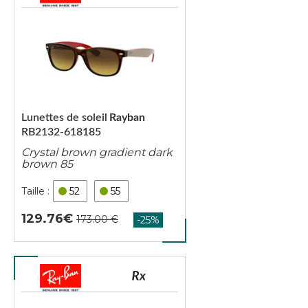
Lunettes de soleil
Rayban
RB2132-618185
Crystal brown gradient dark
brown 85
52
55
129.76