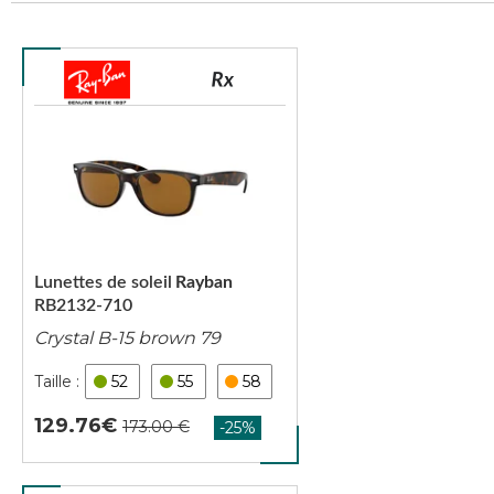
Lunettes de soleil
Rayban
RB2132-710
Crystal B-15 brown 79
52
55
58
129.76