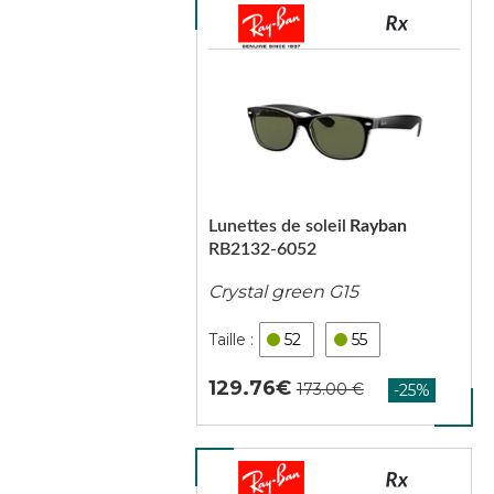
Lunettes de soleil
Rayban
RB2132-6052
Crystal green G15
52
55
129.76