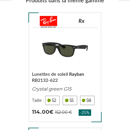
Produits dans la même gamme
Lunettes de soleil
Rayban
RB2132-622
Crystal green G15
52
55
58
114.00