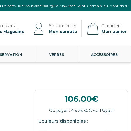
 :
Albertville
Moûtiers
Bourg-St-Maurice
Saint-Germain-au-Mont-d'Or
s Magasins
Mon compte
Mon panier
SERVATION
VERRES
ACCESSOIRES
106.00