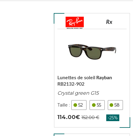
Lunettes de soleil
Rayban
RB2132-902
Crystal green G15
52
55
58
114.00