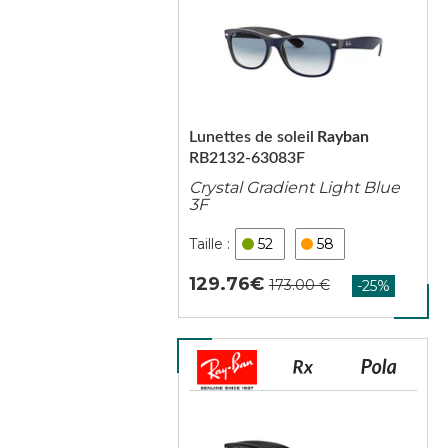
Lunettes de soleil
Rayban
RB2132-63083F
Crystal Gradient Light Blue
3F
52
58
129.76