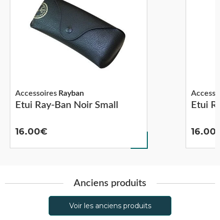
Accessoires
Rayban
Accesso
Etui Ray-Ban Noir Small
Etui R
16.00
16.00
Anciens produits
Voir les anciens produits