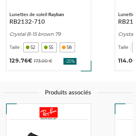
Lunettes de soleil
Rayban
Lunettes
RB2132-710
RB213
Crystal B-15 brown 79
Crystal
52
55
58
129.76
114.0
Produits associés