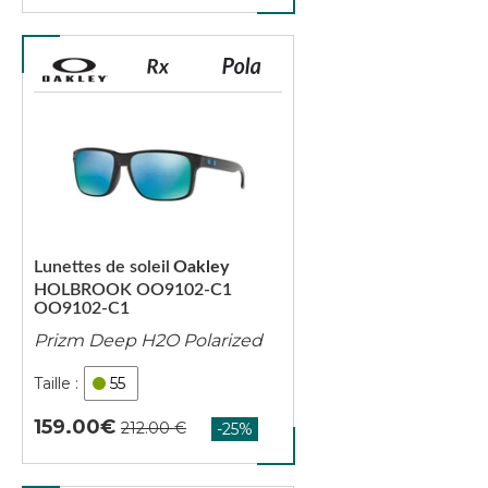
Lunettes de soleil
Oakley
HOLBROOK OO9102-C1
OO9102-C1
Prizm Deep H2O Polarized
55
159.00