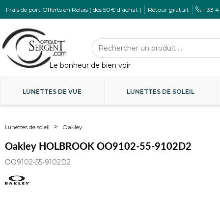
Frais de port Offerts en Relais ( dès 50€ d'achat )
Retour gratuit
+33 4
LUNETTES DE VUE
LUNETTES DE SOLEIL
Oakley
Lunettes de soleil
Oakley HOLBROOK OO9102-55-9102D2
OO9102-55-9102D2