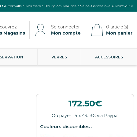
 :
Albertville
Moûtiers
Bourg-St-Maurice
Saint-Germain-au-Mont-d'Or
s Magasins
Mon compte
Mon panier
SERVATION
VERRES
ACCESSOIRES
172.50