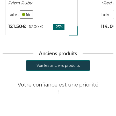
Prizm Ruby
+Red I
55
121.50
114.0
Anciens produits
Voir les anciens produits
Votre confiance est une priorité
!