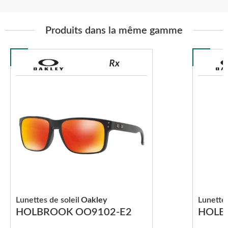
Produits dans la même gamme
Lunettes de soleil
Oakley
Lunettes
HOLBROOK OO9102-E2
HOLB