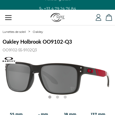
+33 4 79 24 76 84
Oakley
Lunettes de soleil
Oakley Holbrook OO9102-Q3
OO9102-55-9102Q3
55 mm
- mm
18 mm
137 mm