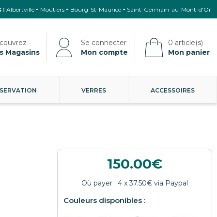
 :
Albertville
Moûtiers
Bourg-St-Maurice
Saint-Germain-au-Mont-d'Or
s Magasins
Mon compte
Mon panier
SERVATION
VERRES
ACCESSOIRES
150.00