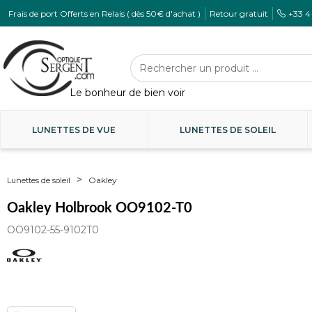
Frais de port Offerts en Relais ( dès 50€ d'achat )
Retour gratuit
+33 4
LUNETTES DE VUE
LUNETTES DE SOLEIL
Oakley
Lunettes de soleil
Oakley Holbrook OO9102-T0
OO9102-55-9102T0