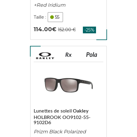
+Red Iridium
55
114.00
Lunettes de soleil
Oakley
HOLBROOK OO9102-55-
9102D6
Prizm Black Polarized