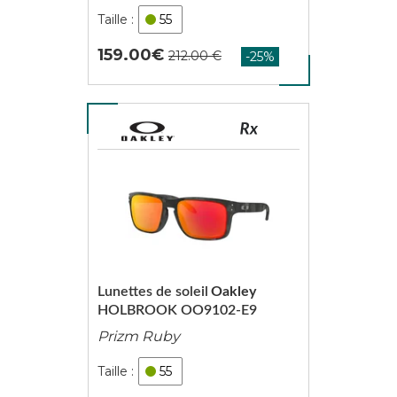
55
159.00
Lunettes de soleil
Oakley
HOLBROOK OO9102-E9
Prizm Ruby
55