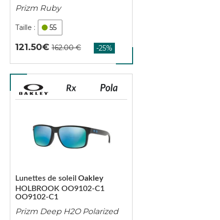
Prizm Ruby
55
121.50
Lunettes de soleil
Oakley
HOLBROOK OO9102-C1
OO9102-C1
Prizm Deep H2O Polarized