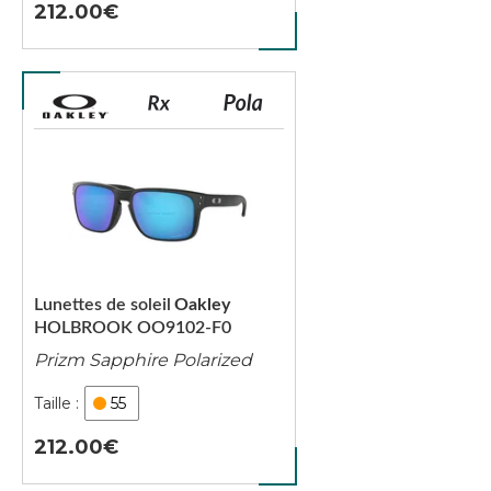
212.00
Lunettes de soleil
Oakley
HOLBROOK OO9102-F0
Prizm Sapphire Polarized
55
212.00