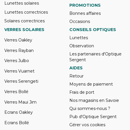
Lunettes solaires
PROMOTIONS
Lunettes correctrices
Bonnes affaires
Solaires correctrices
Occasions
VERRES SOLAIRES
CONSEILS OPTIQUES
Lunettes
Verres Oakley
Observation
Verres Rayban
Les partenaires d'Optique
Sergent
Verres Julbo
AIDES
Verres Vuarnet
Retour
Verres Serengeti
Moyens de paiement
Verres Bollé
Frais de port
Nos magasins en Savoie
Verres Maui Jim
Qui sommes-nous ?
Ecrans Oakley
Pub d'Optique Sergent
Ecrans Bollé
Gérer vos cookies