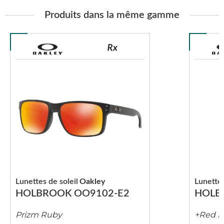
Produits dans la même gamme
Lunettes de soleil
Oakley
Lunettes
HOLBROOK OO9102-E2
HOLB
Prizm Ruby
+Red I