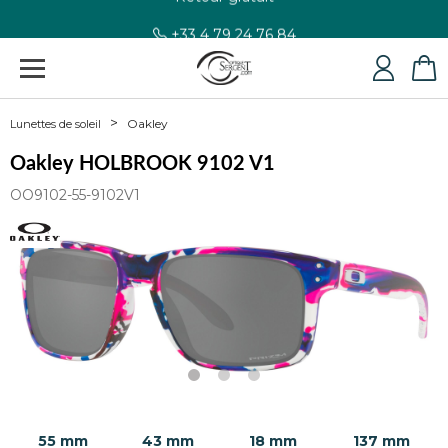
+33 4 79 24 76 84
Oakley
Lunettes de soleil
Oakley HOLBROOK 9102 V1
OO9102-55-9102V1
55 mm
43 mm
18 mm
137 mm