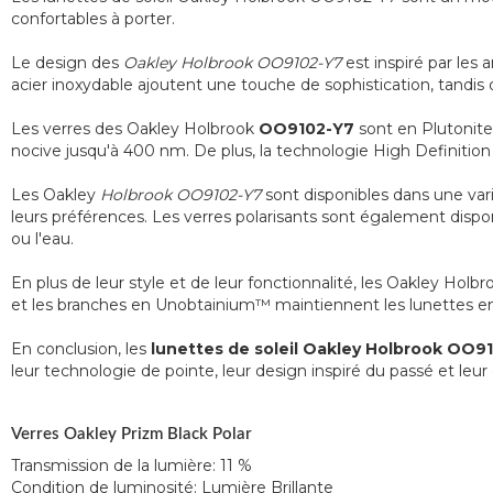
confortables à porter.
Le design des
Oakley Holbrook OO9102-Y7
est inspiré par les
acier inoxydable ajoutent une touche de sophistication, tandi
Les verres des Oakley Holbrook
OO9102-Y7
sont en Plutonite
nocive jusqu'à 400 nm. De plus, la technologie High Definition
Les Oakley
Holbrook OO9102-Y7
sont disponibles dans une vari
leurs préférences. Les verres polarisants sont également disponib
ou l'eau.
En plus de leur style et de leur fonctionnalité, les Oakley H
et les branches en Unobtainium™ maintiennent les lunettes en p
En conclusion, les
lunettes de soleil Oakley Holbrook OO9
leur technologie de pointe, leur design inspiré du passé et leur 
Verres Oakley Prizm Black Polar
Transmission de la lumière:
11 %
Condition de luminosité:
Lumière Brillante