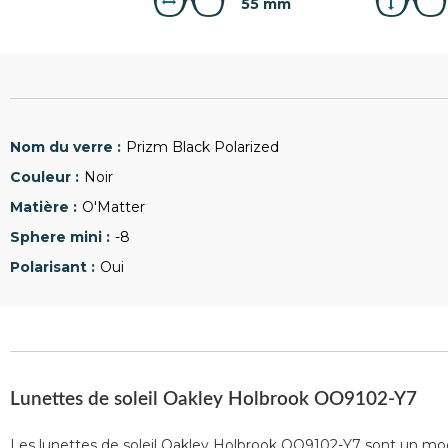
55 mm
Prizm Black Polarized
Noir
O'Matter
-8
Oui
Lunettes de soleil Oakley Holbrook OO9102-Y7
Les lunettes de soleil Oakley Holbrook OO9102-Y7 sont un modèl