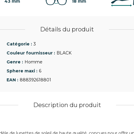
43 mm
18 mm
Détails du produit
3
BLACK
Homme
6
888392618801
Description du produit
e de lunettes de soleil de haute qualité, conçues pour offrir un