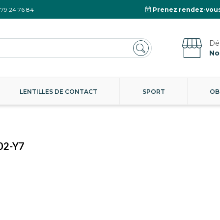
 79 24 76 84
Prenez rendez-vous
No
LENTILLES DE CONTACT
SPORT
OB
02-Y7