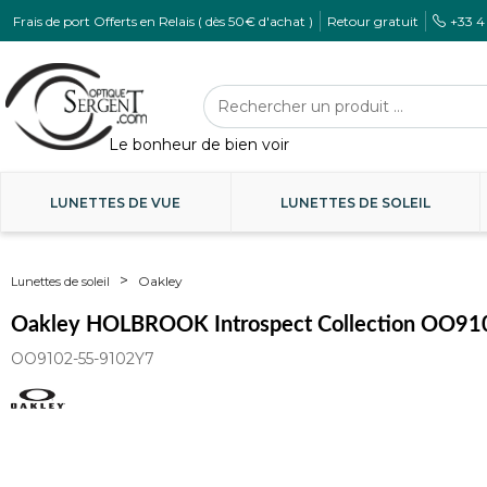
Frais de port Offerts en Relais ( dès 50€ d'achat )
Retour gratuit
+33 4
LUNETTES DE VUE
LUNETTES DE SOLEIL
Oakley
Lunettes de soleil
Oakley HOLBROOK Introspect Collection OO91
OO9102-55-9102Y7