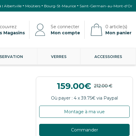
 :
Albertville
Moûtiers
Bourg-St-Maurice
Saint-Germain-au-Mont-d'Or
s Magasins
Mon compte
Mon panier
SERVATION
VERRES
ACCESSOIRES
159.00
Montage à ma vue
Commander