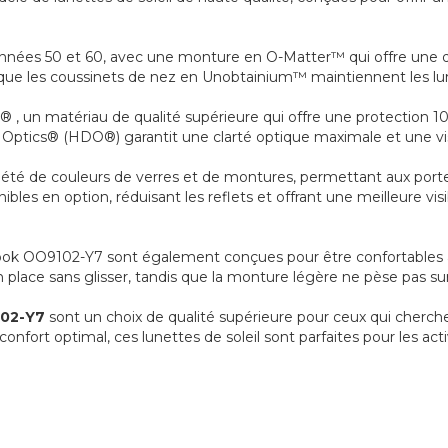
 années 50 et 60, avec une monture en O-Matter™ qui offre une d
s que les coussinets de nez en Unobtainium™ maintiennent les lun
® , un matériau de qualité supérieure qui offre une protection 
 Optics® (HDO®) garantit une clarté optique maximale et une vis
été de couleurs de verres et de montures, permettant aux porteur
les en option, réduisant les reflets et offrant une meilleure visi
olbrook OO9102-Y7 sont également conçues pour être confortables
lace sans glisser, tandis que la monture légère ne pèse pas sur
102-Y7
sont un choix de qualité supérieure pour ceux qui cherche
confort optimal, ces lunettes de soleil sont parfaites pour les acti