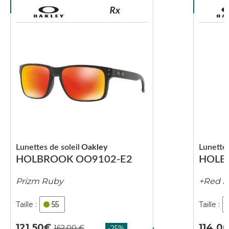
Lunettes de soleil
Oakley
Lunettes
HOLBROOK OO9102-E2
HOLB
Prizm Ruby
+Red I
55
121.50
114.0