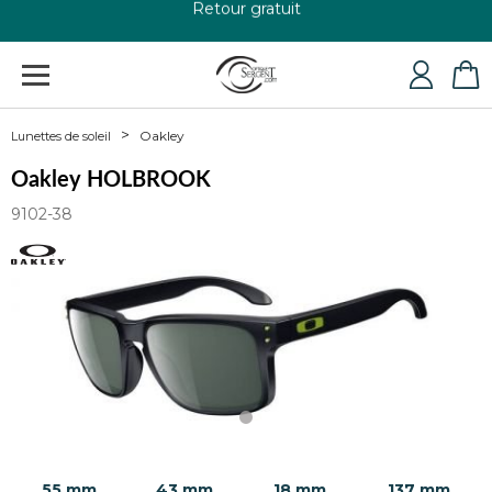
+33 4 79 24 76 84
Oakley
Lunettes de soleil
Oakley HOLBROOK
9102-38
55 mm
43 mm
18 mm
137 mm