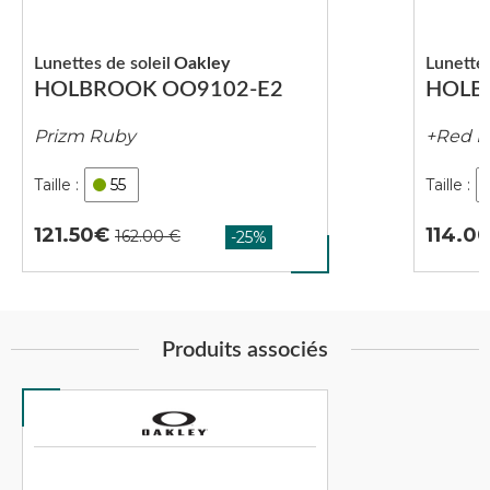
Lunettes de soleil
Oakley
Lunettes
HOLBROOK OO9102-E2
HOLB
Prizm Ruby
+Red I
55
121.50
114.0
Produits associés