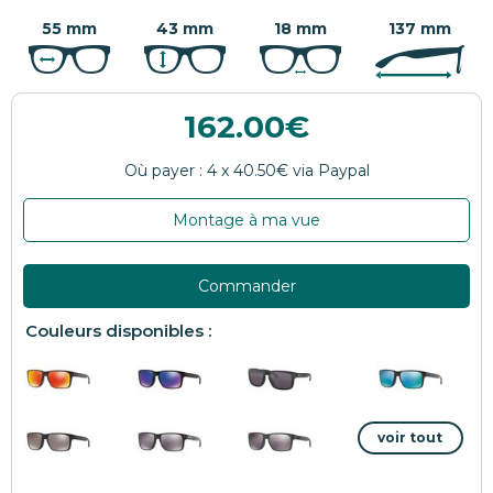
55 mm
43 mm
18 mm
137 mm
162.00
Montage à ma vue
Commander