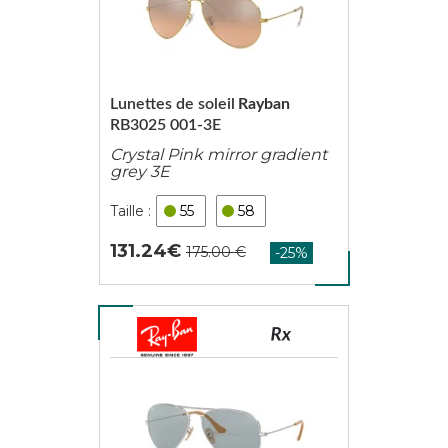
Lunettes de soleil
Rayban
RB3025 001-3E
Crystal Pink mirror gradient
grey 3E
55
58
131.24