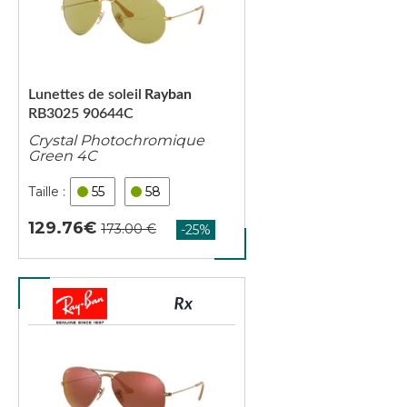
Lunettes de soleil
Rayban
RB3025 90644C
Crystal Photochromique
Green 4C
55
58
129.76