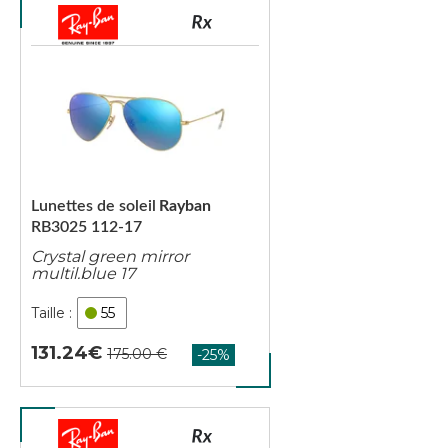
Lunettes de soleil
Rayban
RB3025 112-17
Crystal green mirror
multil.blue 17
55
131.24