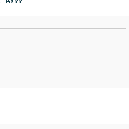
140 mm
, .