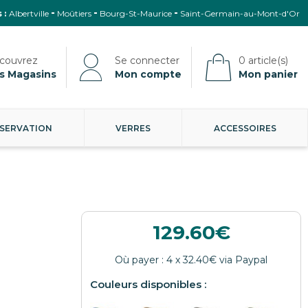
 :
Albertville
Moûtiers
Bourg-St-Maurice
Saint-Germain-au-Mont-d'Or
s Magasins
Mon compte
Mon panier
SERVATION
VERRES
ACCESSOIRES
129.60