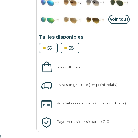
55
58