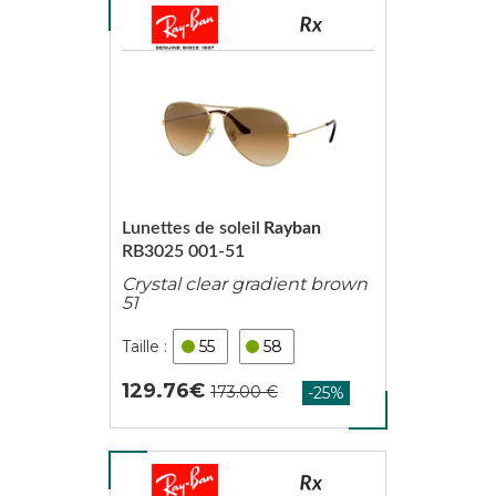
Lunettes de soleil
Rayban
RB3025 001-51
Crystal clear gradient brown
51
55
58
129.76