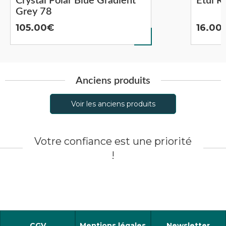
Crystal Polar Blue Gradient
Etui R
Grey 78
105.00
16.00
Anciens produits
Voir les anciens produits
Votre confiance est une priorité
!
CGV
Mentions légales
Newsletter