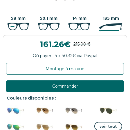
58 mm
50.1 mm
14 mm
135 mm
161.26
Montage à ma vue
Commander