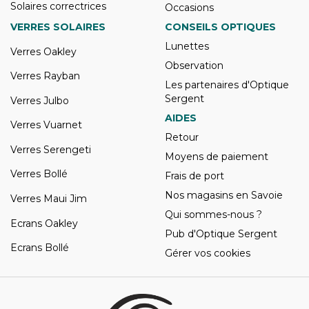
Solaires correctrices
Occasions
VERRES SOLAIRES
CONSEILS OPTIQUES
Lunettes
Verres Oakley
Observation
Verres Rayban
Les partenaires d'Optique
Sergent
Verres Julbo
AIDES
Verres Vuarnet
Retour
Verres Serengeti
Moyens de paiement
Verres Bollé
Frais de port
Nos magasins en Savoie
Verres Maui Jim
Qui sommes-nous ?
Ecrans Oakley
Pub d'Optique Sergent
Ecrans Bollé
Gérer vos cookies