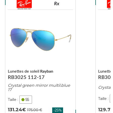
Lunettes de soleil
Rayban
Lunettes
RB3025 112-17
RB302
Crystal green mirror multil.blue
Crystal
17
55
129.7
131.24