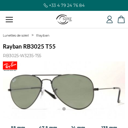
+33 4 79 24 76 84
Rayban
Lunettes de soleil
Rayban RB3025 T55
RB3025-W3235-T55
55 mm
47.5 mm
14 mm
135 mm