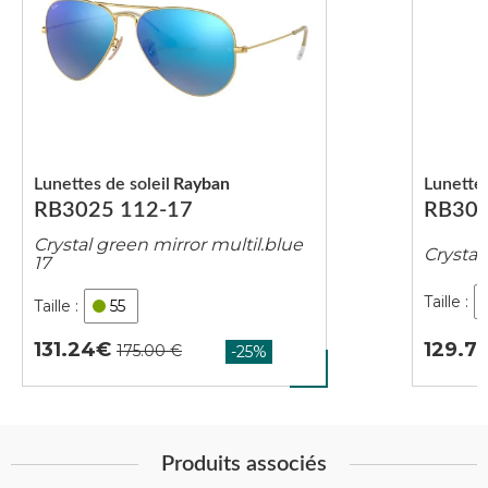
Lunettes de soleil
Rayban
Lunettes
RB3025 112-17
RB302
Crystal green mirror multil.blue
Crystal
17
55
129.7
131.24
Produits associés