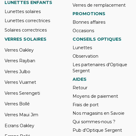
LUNETTES ENFANTS
Verres de remplacement
Lunettes solaires
PROMOTIONS
Lunettes correctrices
Bonnes affaires
Solaires correctrices
Occasions
VERRES SOLAIRES
CONSEILS OPTIQUES
Lunettes
Verres Oakley
Observation
Verres Rayban
Les partenaires d'Optique
Sergent
Verres Julbo
AIDES
Verres Vuarnet
Retour
Verres Serengeti
Moyens de paiement
Verres Bollé
Frais de port
Nos magasins en Savoie
Verres Maui Jim
Qui sommes-nous ?
Ecrans Oakley
Pub d'Optique Sergent