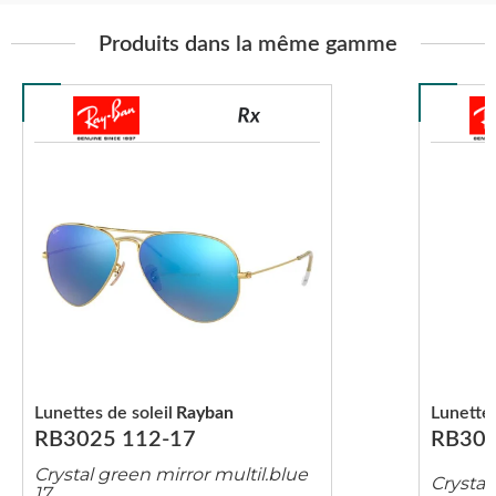
Produits dans la même gamme
Lunettes de soleil
Rayban
Lunettes
RB3025 112-17
RB302
Crystal green mirror multil.blue
Crystal
17