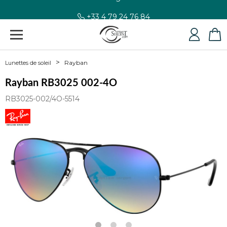
+33 4 79 24 76 84
Rayban
Lunettes de soleil
Rayban RB3025 002-4O
RB3025-002/4O-5514