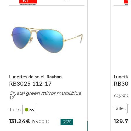
Lunettes de soleil
Rayban
Lunettes
RB3025 112-17
RB302
Crystal green mirror multil.blue
Crystal
17
55
129.7
131.24