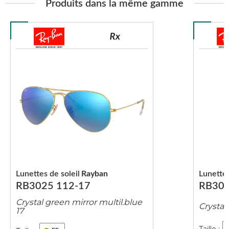
Produits dans la même gamme
Lunettes de soleil
Rayban
Lunettes
RB3025 112-17
RB302
Crystal green mirror multil.blue
Crystal
17