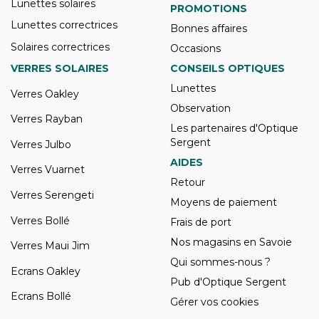
Lunettes solaires
PROMOTIONS
Lunettes correctrices
Bonnes affaires
Solaires correctrices
Occasions
VERRES SOLAIRES
CONSEILS OPTIQUES
Lunettes
Verres Oakley
Observation
Verres Rayban
Les partenaires d'Optique
Sergent
Verres Julbo
AIDES
Verres Vuarnet
Retour
Verres Serengeti
Moyens de paiement
Verres Bollé
Frais de port
Nos magasins en Savoie
Verres Maui Jim
Qui sommes-nous ?
Ecrans Oakley
Pub d'Optique Sergent
Ecrans Bollé
Gérer vos cookies