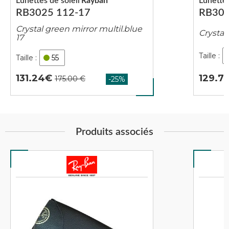
Lunettes de soleil
Rayban
Lunettes
RB3025 112-17
RB302
Crystal green mirror multil.blue
Crystal
17
55
129.7
131.24
Produits associés