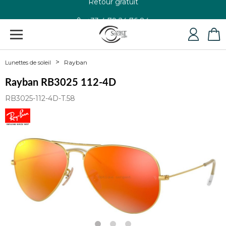
+33 4 79 24 76 84
Rayban
Lunettes de soleil
Rayban RB3025 112-4D
RB3025-112-4D-T.58