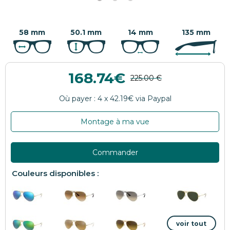
58 mm
50.1 mm
14 mm
135 mm
168.74
Montage à ma vue
Commander