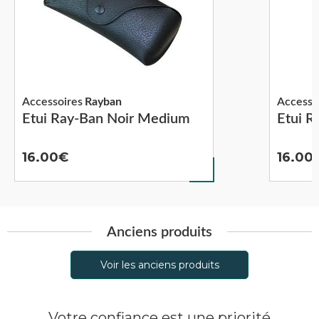
Accessoires
Rayban
Accesso
Etui Ray-Ban Noir Medium
Etui 
16.00
16.00
Anciens produits
Voir les anciens produits
Votre confiance est une priorité