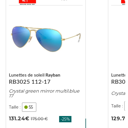
Lunettes de soleil
Rayban
Lunettes
RB3025 112-17
RB302
Crystal green mirror multil.blue
Crystal
17
55
129.7
131.24